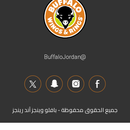
@BuffaloJordan
جميع الحقوق محفوظة - بافلو وينجز آند رينجز