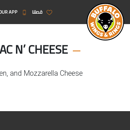
قصتنا
OUR APP
CHICKEN ALFREDO MAC N’ CHEESE
cken, and Mozzarella Cheese